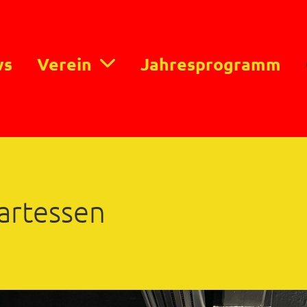
ws
Verein
Jahresprogramm
artessen